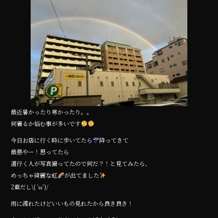
e
te
b
r
o
o
k
最近暑かったり寒かったり。。
何着るか悩む事が多いです
今日お店に行く時に歩いてたら
降ってきて
最悪やー！思ってたら
道行く人が写真撮ってたので何だ？！と見てみたら、
めっちゃ綺麗な虹
が出てました
2重だし\( ‘ω’)/
雨に濡れたけどいいもの見れたから良き良き！