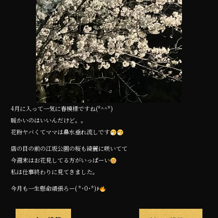
4月に入って一気に春模様ですね(*^^*)
暖かいのはいいんだけど。。
花粉ヤバくてママは鼻水垂れ流しです
店の目の前の江坂公園の桜も綺麗に咲いてて
今週末はお花見してる方がいっぱーい
私は仕事終わりに見てきました。
今月も一生懸命頑張ろー( *˙0˙*)۶