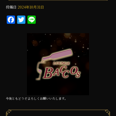
投稿日
2024年10月31日
F
T
Li
a
w
n
c
it
e
e
te
b
r
o
o
k
今後ともどうぞよろしくお願いいたします。