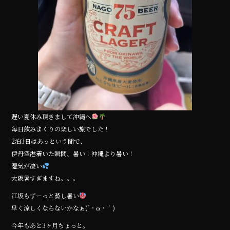
遅い夏休み頂きまして沖縄へ
毎日飲みまくりの楽しい旅でした！
2泊3日はあっという間で、
伊丹空港着いた瞬間、暑い！沖縄より暑い！
湿気が凄い
大阪暑すぎますね。。。
江坂もずーっと蒸し暑い
早く涼しくならないかなぁ(´・ω・｀)
今年もあと3ヶ月ちょっと。