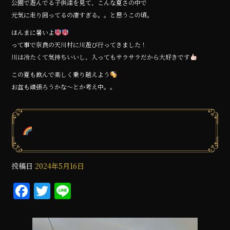
公園で遊んでる子供達を見て、こんな夏さの中で
元気に走り回ってるの凄すぎる。。と思うこの頃。
ほんまに暑いよ
って事で奈良の天川村に川遊び行ってきました！
川は冷たくて気持ちいいし、入ってもサラサラだから大好きです
この夏も飲んで楽しく乗り越えよう
お盆も頑張ろうかな〜とか考え中。。
投稿日
2024年5月16日
F
T
Li
a
w
n
c
it
e