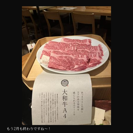
a
w
n
c
it
e
e
te
b
r
o
o
k
もう2月も終わりですね〜！