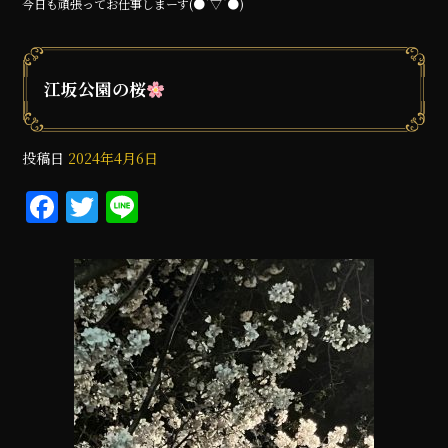
今日も頑張ってお仕事しまーす(●︎´▽︎`●︎)
江坂公園の桜
投稿日
2024年4月6日
F
T
Li
a
w
n
c
it
e
e
te
b
r
o
o
k