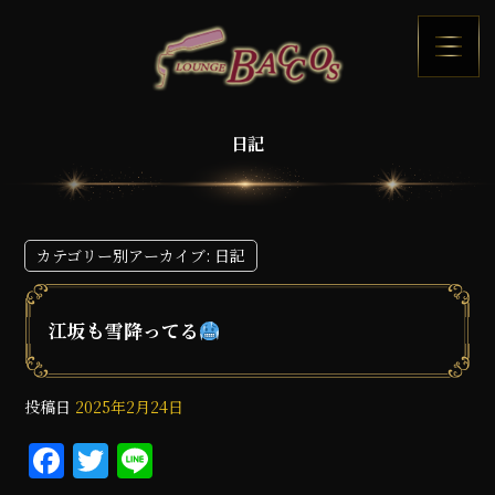
日記
カテゴリー別アーカイブ:
日記
江坂も雪降ってる
投稿日
2025年2月24日
F
T
Li