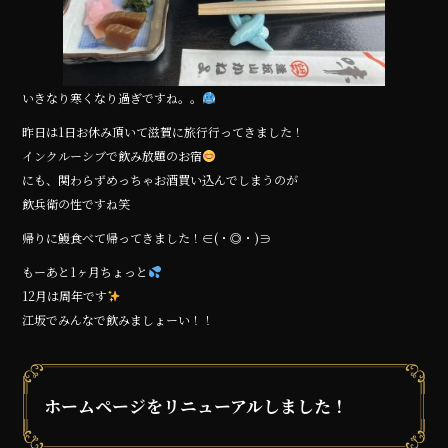
k
いきなり寒くなり過ぎですね。。
昨日は1日お休み頂いて滋賀に旅行行ってきました！
インクルーシブで飲み放題のお宿
にも、関わらずめっちゃお酒買い込んでしまうのが
飲兵衛の性ですね笑
帰りに鰻食べて帰ってきました！∈(・◎・)∋
もーあと1ヶ月ちょっと
12月は周年です
江坂でみんなで飲みましょーい！！
ホームページをリニューアルしました！