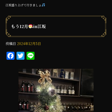
江坂盛り上げて行きましょ
もう12月
in江坂
投稿日
2024年12月5日
F
T
Li
a
w
n
c
it
e
e
te
b
r
o
o
k