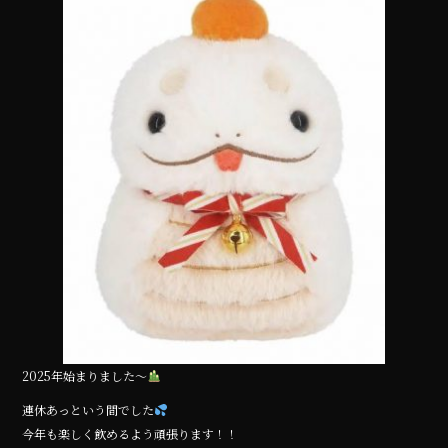
e
te
b
r
o
o
k
2025年始まりました～
連休あっという間でした
今年も楽しく飲めるよう頑張ります！！