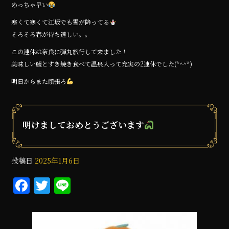
めっちゃ早い
寒くて寒くて江坂でも雪が降ってる
そろそろ春が待ち遠しい。。
この連休は奈良に弾丸旅行して来ました！
美味しい鰻とすき焼き食べて温泉入って充実の2連休でした(*^^*)
明日からまた頑張ろ
明けましておめとうございます
投稿日
2025年1月6日
F
T
Li
a
w
n
c
it
e