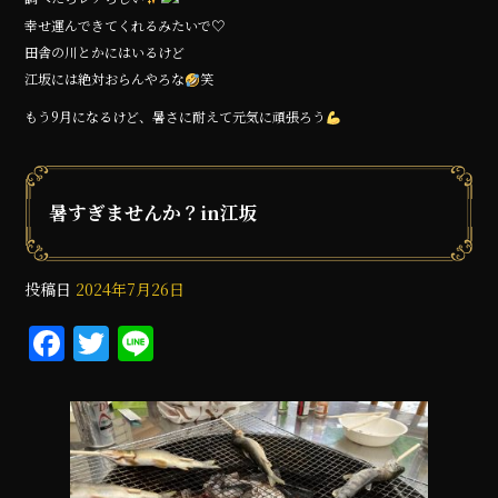
幸せ運んできてくれるみたいで♡
田舎の川とかにはいるけど
江坂には絶対おらんやろな
笑
もう9月になるけど、暑さに耐えて元気に頑張ろう
暑すぎませんか？in江坂
投稿日
2024年7月26日
F
T
Li
a
w
n
c
it
e
e
te
b
r