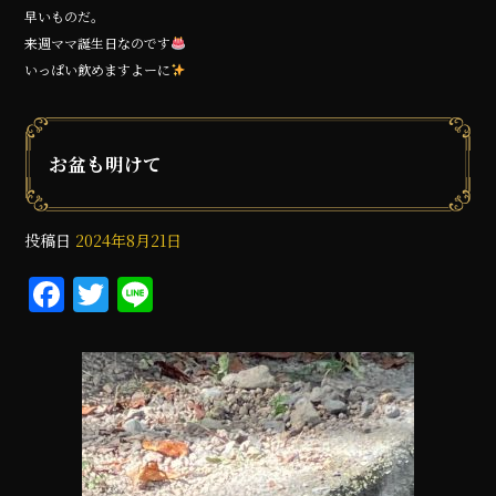
早いものだ。
来週ママ誕生日なのです
いっぱい飲めますよーに
お盆も明けて
投稿日
2024年8月21日
F
T
Li
a
w
n
c
it
e
e
te
b
r
o