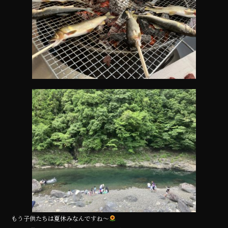
o
o
k
もう子供たちは夏休みなんですね〜