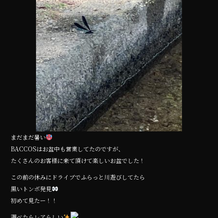
o
k
まだまだ暑い
BACCOSはお盆中も営業してたのですが、
たくさんのお客様に来て頂けて楽しいお盆でした！
この前の休みにドライブでふらっと川遊びしてたら
黒いトンボ発見
初めて見たー！！
調べたらレアらしい