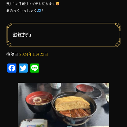
残り1ヶ月頑張って走り切ります
飲みまくりましょう
！！
滋賀旅行
投稿日
2024年11月22日
F
T
Li
a
w
n
c
it
e
e
te
b
r
o
o