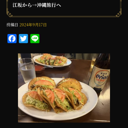
江坂から→沖縄旅行へ
投稿日
2024年9月17日
F
T
Li
a
w
n
c
it
e
e
te
b
r
o
o
k