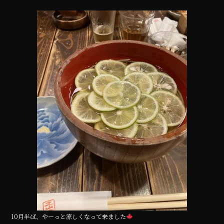
a
w
n
c
it
e
e
te
b
r
o
o
k
10月半ば、やーっと涼しくなって来ました