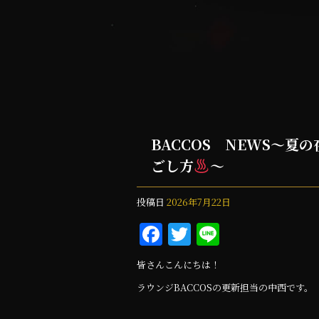
BACCOS NEWS～
ごし方
～
投稿日
2026年7月22日
F
T
Li
a
w
n
皆さんこんにちは！
c
it
e
ラウンジBACCOSの更新担当の中西です。
e
te