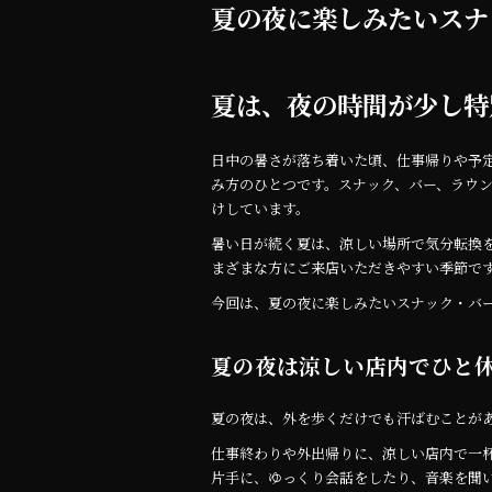
b
r
夏の夜に楽しみたいスナ
o
o
夏は、夜の時間が少し特
k
日中の暑さが落ち着いた頃、仕事帰りや予
み方のひとつです。スナック、バー、ラウ
けしています。
暑い日が続く夏は、涼しい場所で気分転換
まざまな方にご来店いただきやすい季節で
今回は、夏の夜に楽しみたいスナック・バ
夏の夜は涼しい店内でひと
夏の夜は、外を歩くだけでも汗ばむことが
仕事終わりや外出帰りに、涼しい店内で一
片手に、ゆっくり会話をしたり、音楽を聞