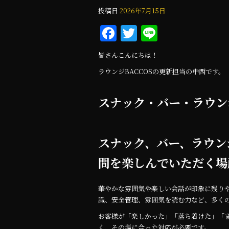
投稿日
2026年7月15日
F
T
Li
a
w
n
皆さんこんにちは！
c
it
e
ラウンジBACCOSの更新担当の中西です。
e
te
b
r
スナック・バー・ラウン
o
o
スナック、バー、ラウン
k
間を楽しんでいただく場
華やかな雰囲気や楽しい会話が印象に残り
識、安全管理、雰囲気を読む力など、多く
お客様が「楽しかった」「落ち着けた」「
く、その場に合った対応が必要です。