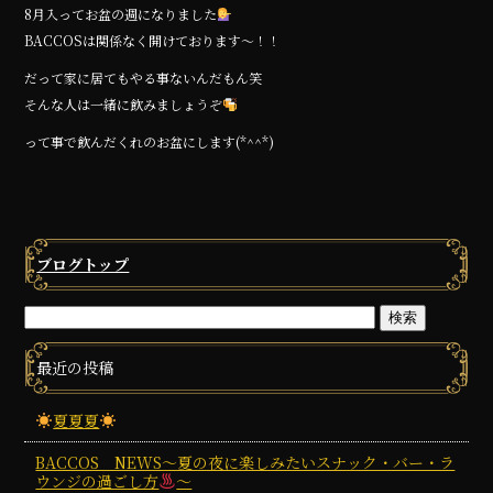
a
w
n
8月入ってお盆の週になりました
c
it
e
BACCOSは関係なく開けております〜！！
e
te
だって家に居てもやる事ないんだもん笑
b
r
そんな人は一緒に飲みましょうぞ
o
って事で飲んだくれのお盆にします(*^^*)
o
k
ブログトップ
最近の投稿
夏夏夏
BACCOS NEWS～夏の夜に楽しみたいスナック・バー・ラ
ウンジの過ごし方
～