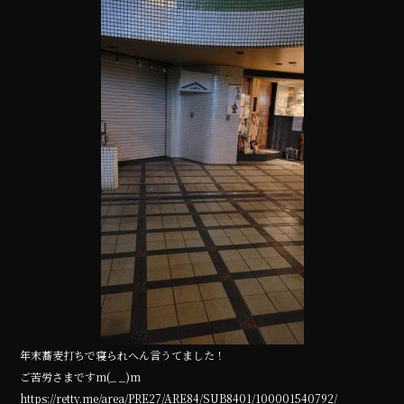
e
te
b
r
o
o
k
年末蕎麦打ちで寝られへん言うてました！
ご苦労さまですm(_ _)m
https://retty.me/area/PRE27/ARE84/SUB8401/100001540792/