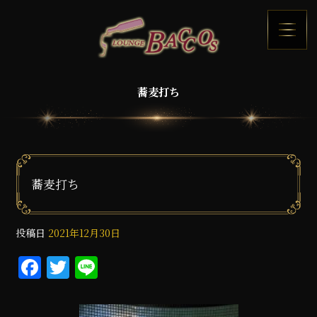
蕎麦打ち
蕎麦打ち
投稿日
2021年12月30日
F
T
Li
a
w
n
c
it
e