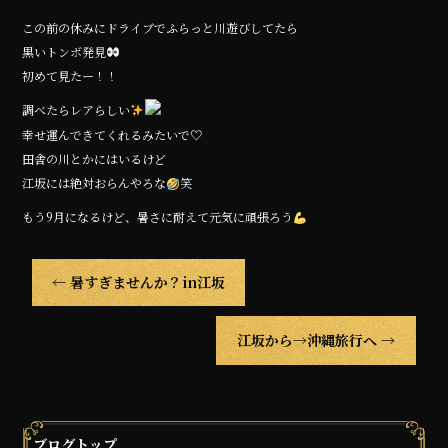
この前の休みにドライブでふらっと川遊びしてたら
黒いトンボ発見
初めて見たー！！
調べたらレアらしい
幸せ運んできてくれるみたいで♡
田舎の川とかにはいるけど
江坂には絶対おらんやろな
笑
もう9月になるけど、暑さに耐えて元気に頑張ろう
←
暑すぎませんか？in江坂
江坂から→沖縄旅行へ
→
ブログトップ