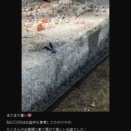
e
te
b
r
o
o
k
まだまだ暑い
BACCOSはお盆中も営業してたのですが、
たくさんのお客様に来て頂けて楽しいお盆でした！