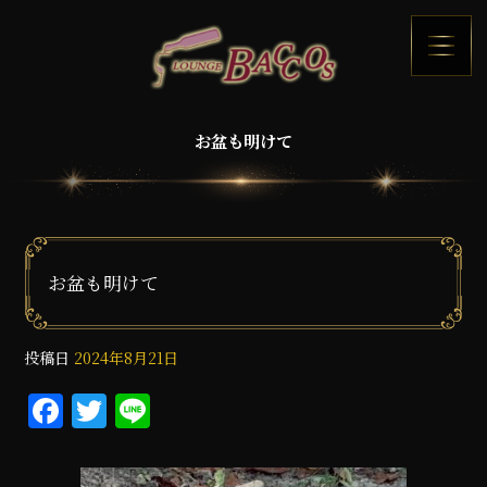
お盆も明けて
お盆も明けて
投稿日
2024年8月21日
F
T
Li
a
w
n
c
it
e