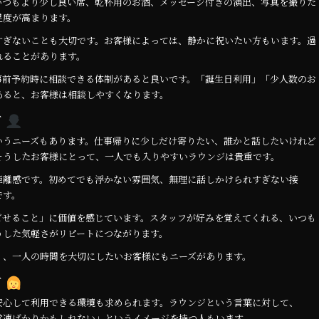
いつもより少し良い席、乾杯用のお酒、メッセージ付きの演出、写真を撮りた
足度が高まります。
すぎないことも大切です。お客様によっては、静かに祝いたい方もいます。過
れることがあります。
事前予約時に相談できる体制があると良いです。「誕生日利用」「少人数のお
あると、お客様は相談しやすくなります。
ズ
いうニーズもあります。仕事帰りに少しだけ寄りたい、誰かと話したいけれど
そうしたお客様にとって、一人でも入りやすいラウンジは貴重です。
距離感です。初めてでも浮かない雰囲気、無理に話しかけられすぎない接
です。
ごせること」に価値を感じています。スタッフが好みを覚えてくれる、いつも
うした気軽さがリピートにつながります。
く、一人の時間を大切にしたいお客様にもニーズがあります。
ズ
安心して利用できる環境も求められます。ラウンジという言葉に対して、
常連ばかりかもしれない」というイメージを持つ人もいます。