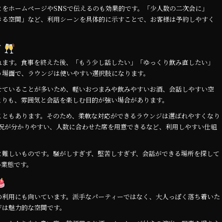
をホームページやSNSで伝えるのも効果的です。「少人数の二次会に」
きる空間」など、利用シーンを具体的に示すことで、お客様は予約しやすく
ズ
れます。食事を終えた後、「もう少し話したい」「ゆっくり飲み直したい」
う場面で、ラウンジは使いやすい選択肢になります。
せていることが多いため、軽いおつまみや飲みやすいお酒、会話しやすい空
よりも、雰囲気と会話を楽しむ目的が強い場合があります。
こともあります。そのため、柔軟な対応ができるラウンジは選ばれやすくなり
状況が分かりやすい、人数に合わせた席を用意できるなど、利用しやすい仕組
と難しいものです。騒がしすぎず、堅苦しすぎず、会話ができる場所を探して
い業態です。
の利用にも向いています。派手なパーティーではなく、大人っぽく落ち着いた
ジは魅力的な空間です。