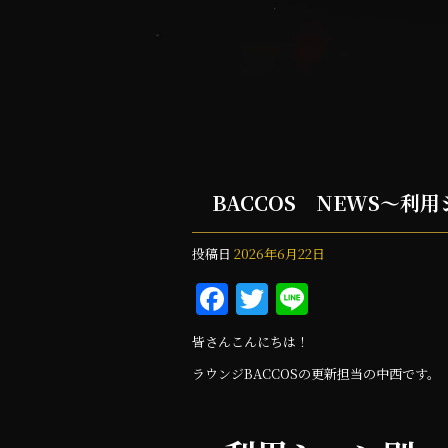
BACCOS NEWS～利
投稿日
2026年6月22日
F
T
Li
a
w
n
皆さんこんにちは！
c
it
e
ラウンジBACCOSの更新担当の中西です。
e
te
b
r