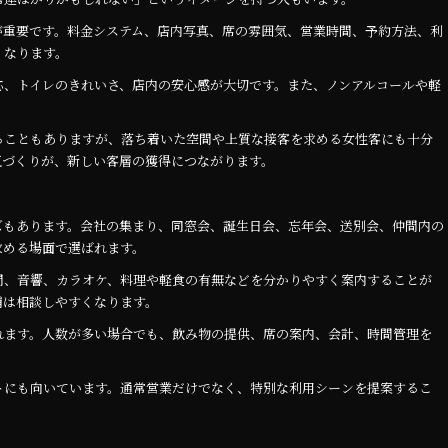
が重要です。料金システム、店内写真、席の雰囲気、営業時間、予約方法、利
くなります。
応、トイレのきれいさ、店内の安心感が大切です。また、ノンアルコールや軽
ることもありますが、落ち着いた空間や上質な接客を求める女性客にも十分
気づくりが、新しい客層の獲得につながります。
ズもあります。会社の集まり、同窓会、誕生日会、忘年会、送別会、仲間内の
求める場面で選ばれます。
間、音響、カラオケ、料理や軽食の有無などを分かりやすく案内することが
舗は相談しやすくなります。
れます。人数が多い場合でも、飲み物の提供、席の案内、会計、時間管理を
。
トにも向いています。通常営業だけでなく、特別な利用シーンを提案するこ