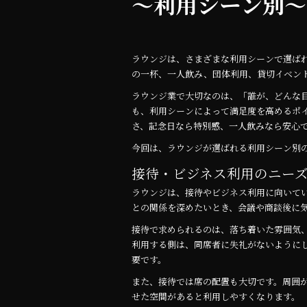
～利用シーン別～
o
o
k
ラウンジは、さまざまな利用シーンで選ば
の一杯、一人飲み、団体利用、貸切イベン
ラウンジ業で大切なのは、「誰が、どんな
も、利用シーンによって満足度を高めるポ
さ、記念日なら特別感、一人飲みなら安心
今回は、ラウンジが選ばれる利用シーン別
接待・ビジネス利用のニー
ラウンジは、接待やビジネス利用に向いて
との関係を深めたいとき、会議や商談後に
接待で求められるのは、落ち着いた雰囲気
利用する側は、同席者に失礼がないように
要です。
また、接待では席の配置も大切です。周囲
せた空間があると利用しやすくなります。