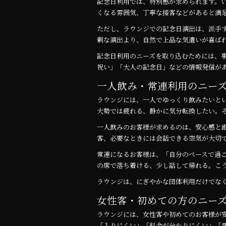
記念日利用では、特別感が求められます。
くなる雰囲気、丁寧な接客などがあると満
ただし、ラウンジでの記念日演出は、派手
剰な演出より、自然で上品な気遣いが喜ば
記念日利用のニーズを取り込むためには、
祝い」「大人の記念日」などの情報発信が
一人飲み・常連利用のニー
ラウンジには、一人でゆっくり飲みたいと
大勢では疲れる、静かに気分転換したい。
一人飲みのお客様が求めるのは、安心感と
客、必要なときには会話できる空気が大切
常連になるお客様は、「自分のペースで過
の席で落ち着ける、少し話して帰れる。こ
ラウンジは、にぎやかな団体利用だけでな
女性客・初めての方のニー
ラウンジには、女性客や初めてのお客様が
「入りにくい」「料金が分かりにくい」「