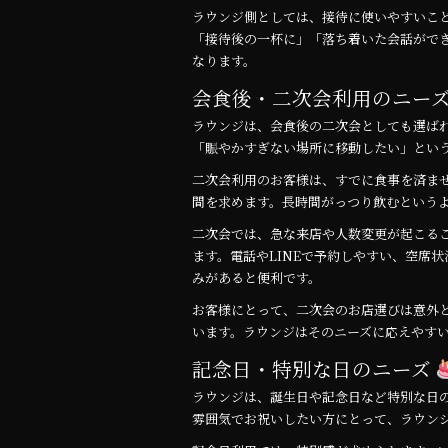
ラウンジ側としては、接待に使いやすいこと
「接待後の一杯に」「落ち着いた会話がで
なります。
会食後・二次会利用のニー
ラウンジは、会食後の二次会としても選ば
「賑やかすぎない場所に移動したい」とい
二次会利用のお客様は、すでに食事を済ま
間を求めます。長時間がっつり飲むという
二次会では、急な来店や人数変更が起こる
ます。電話やLINEで予約しやすい、空席
みがあると便利です。
お客様にとって、二次会のお店選びは意外
います。ラウンジはそのニーズに応えやす
記念日・特別な日のニーズ
ラウンジは、誕生日や記念日など特別な日
雰囲気でお祝いしたい方にとって、ラウン