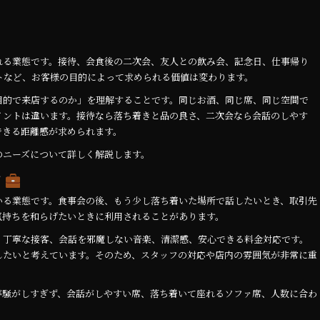
れる業態です。接待、会食後の二次会、友人との飲み会、記念日、仕事帰り
トなど、お客様の目的によって求められる価値は変わります。
目的で来店するのか」を理解することです。同じお酒、同じ席、同じ空間で
イントは違います。接待なら落ち着きと品の良さ、二次会なら会話のしやす
できる距離感が求められます。
のニーズについて詳しく解説します。
ズ
いる業態です。食事会の後、もう少し落ち着いた場所で話したいとき、取引先
気持ちを和らげたいときに利用されることがあります。
、丁寧な接客、会話を邪魔しない音楽、清潔感、安心できる料金対応です。
したいと考えています。そのため、スタッフの対応や店内の雰囲気が非常に重
が騒がしすぎず、会話がしやすい席、落ち着いて座れるソファ席、人数に合わ