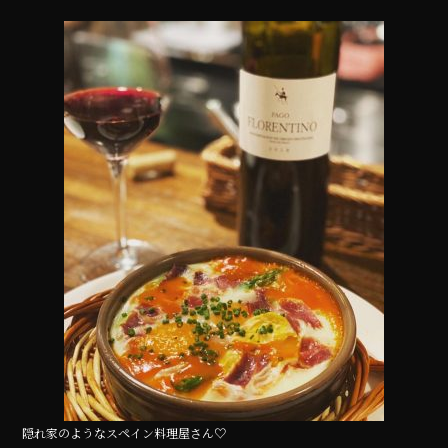
a
w
n
c
it
e
e
te
b
r
o
o
k
隠れ家のようなスペイン料理屋さん♡