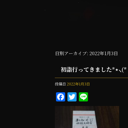
日別アーカイブ:
2022年1月3日
初詣行ってきました*⋆⸜(* ॑꒳
投稿日
2022年1月3日
F
T
Li
a
w
n
c
it
e
e
te