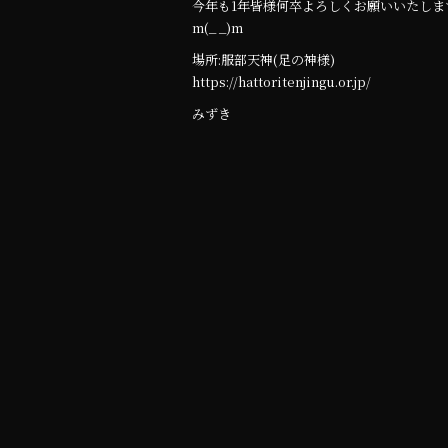
今年も1年皆様何卒よろしくお願いいたしま
m(_ _)m
場所:服部天神(足の神様)
https://hattoritenjingu.or.jp/
みずき