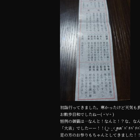
b
r
o
o
k
初詣行ってきました。寒かったけど天気も
お散歩日和でしたねー( ｰ̀∀ｰ́ )
恒例の御籤は…なんと！なんと！？な、な
「大吉」でしたーー！！( ̳> ·̫ < ̳ฅฅﾞﾊﾟﾁﾊﾟﾁﾊ
足の方のお参りもちゃんとしてきました！