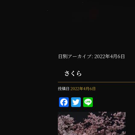
日別アーカイブ:
2022年4月6日
さくら
投稿日
2022年4月6日
F
T
Li
a
w
n
c
it
e
e
te