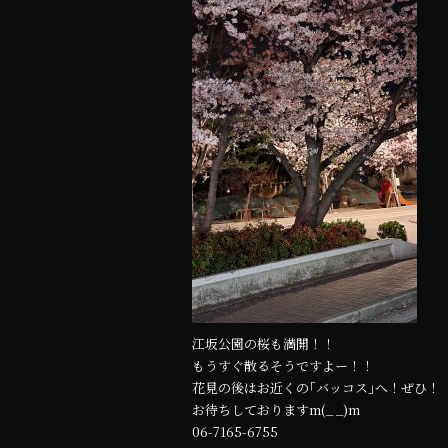
b
r
o
o
k
江坂公園の桜も満開！！
もうすぐ散るそうですよー！！
花見の後はお近くの｢バッコス｣へ！ぜひ！
お待ちしておりますm(_ _)m
06-7165-6755