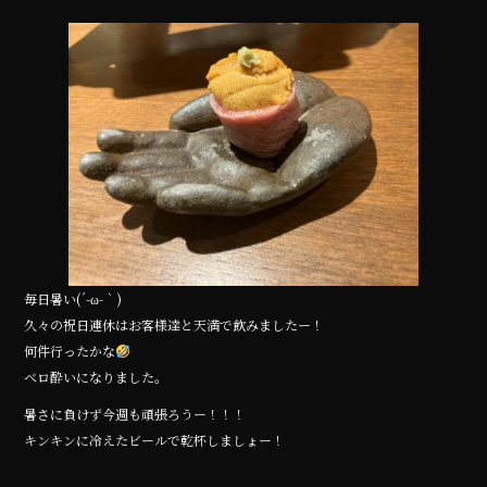
a
w
n
c
it
e
e
te
b
r
o
o
k
毎日暑い(´-ω-｀)
久々の祝日連休はお客様達と天満で飲みましたー！
何件行ったかな
ベロ酔いになりました。
暑さに負けず今週も頑張ろうー！！！
キンキンに冷えたビールで乾杯しましょー！